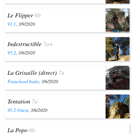
Le Flipper
6b
91.1
, 3/9/2020
Indestructible
7a+
95.2
, 3/6/2020
La Grisaille (direct)
7a
Franchard Isatis
, 3/6/2020
Tentation
7a
95.2 Ouest
, 3/6/2020
La Popo
6b