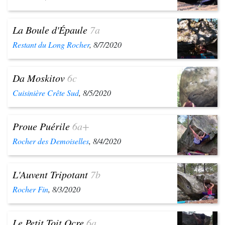
La Boule d'Épaule
7a
Restant du Long Rocher
, 8/7/2020
Da Moskitov
6c
Cuisinière Crête Sud
, 8/5/2020
Proue Puérile
6a+
Rocher des Demoiselles
, 8/4/2020
L'Auvent Tripotant
7b
Rocher Fin
, 8/3/2020
Le Petit Toit Ocre
6a