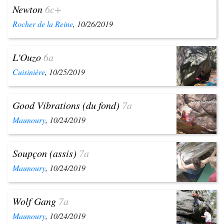
Newton
6c+
Rocher de la Reine
, 10/26/2019
L'Ouzo
6a
Cuisinière
, 10/25/2019
Good Vibrations (du fond)
7a
Maunoury
, 10/24/2019
Soupçon (assis)
7a
Maunoury
, 10/24/2019
Wolf Gang
7a
Maunoury
, 10/24/2019