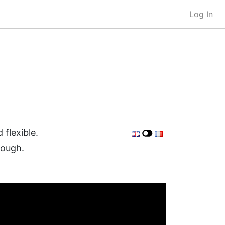
Log In
 flexible.
hough.