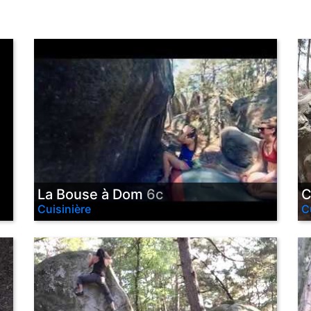
La Bouse à Dom
6c
C
Cuisinière
C