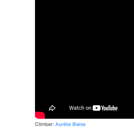
Climber:
Aurélie Blaise