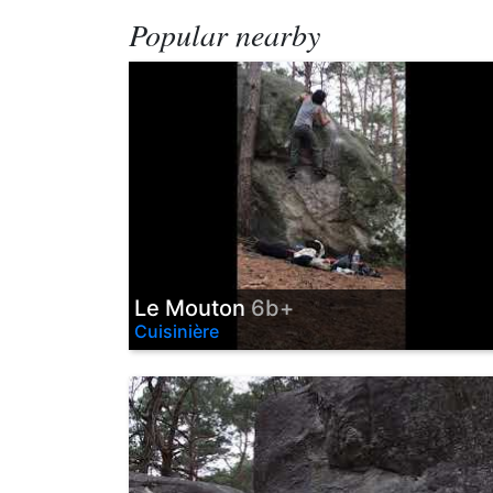
Popular nearby
Le Mouton
6b+
Cuisinière