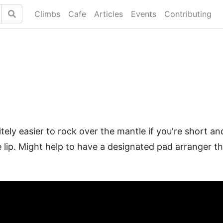
Climbs
Cafe
Articles
Events
Contributing
tely easier to rock over the mantle if you're short and
e lip. Might help to have a designated pad arranger t