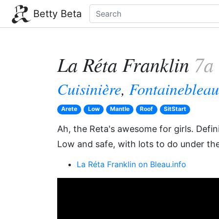
Betty Beta
La Réta Franklin
7a
Cuisinière
,
Fontainebleau
Arete
Low
Mantle
Roof
SitStart
Ah, the Reta's awesome for girls. Defini
Low and safe, with lots to do under th
La Réta Franklin on Bleau.info