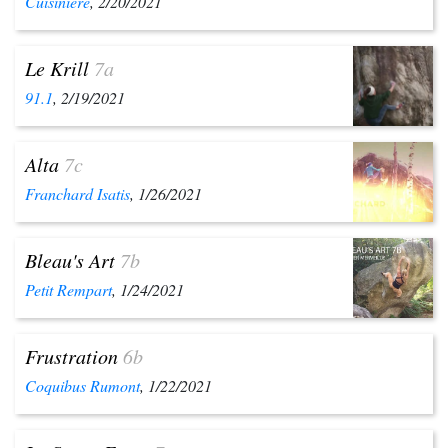
Cuisinière
, 2/20/2021
Le Krill
7a
91.1
, 2/19/2021
Alta
7c
Franchard Isatis
, 1/26/2021
Bleau's Art
7b
Petit Rempart
, 1/24/2021
Frustration
6b
Coquibus Rumont
, 1/22/2021