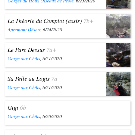
Gorges du Houx Oiseaux de Proie
, 6/25/2020
La Théorie du Complot (assis)
7b+
Apremont Désert
, 6/24/2020
Le Pare Dessus
7a+
Gorge aux Châts
, 6/21/2020
Sa Pelle au Logis
7a
Gorge aux Châts
, 6/21/2020
Gigi
6b
Gorge aux Châts
, 6/20/2020