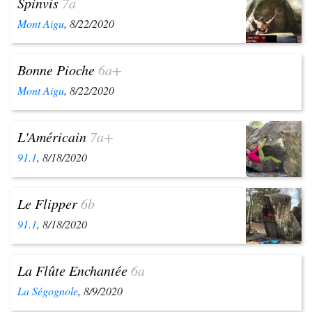
Spinvis
7a
Mont Aigu
, 8/22/2020
Bonne Pioche
6a+
Mont Aigu
, 8/22/2020
L'Américain
7a+
91.1
, 8/18/2020
Le Flipper
6b
91.1
, 8/18/2020
La Flûte Enchantée
6a
La Ségognole
, 8/9/2020