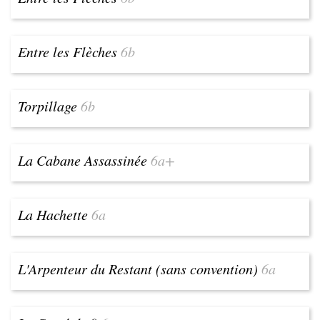
Entre les Flèches
6b
Torpillage
6b
La Cabane Assassinée
6a+
La Hachette
6a
L'Arpenteur du Restant (sans convention)
6a