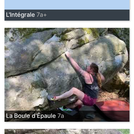
L'Intégrale
7a+
La Boule d'Épaule
7a