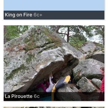
King on Fire
6c+
La Pirouette
6c