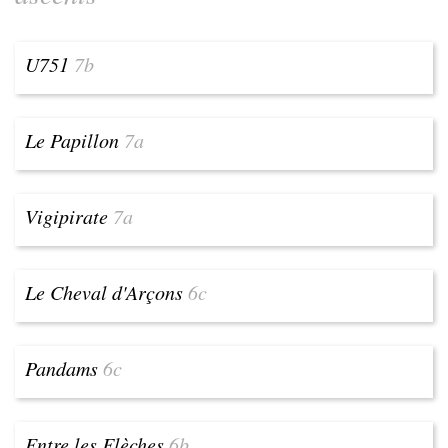
U751
7b
Le Papillon
7a
Vigipirate
7a
Le Cheval d'Arçons
6c
Pandams
6c
Entre les Flèches
6b