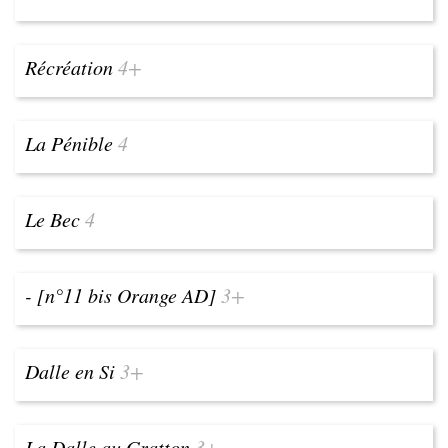
Récréation
4+
La Pénible
4
Le Bec
4
- [n°11 bis Orange AD]
3+
Dalle en Si
3+
La Dalle au Gratton
3+