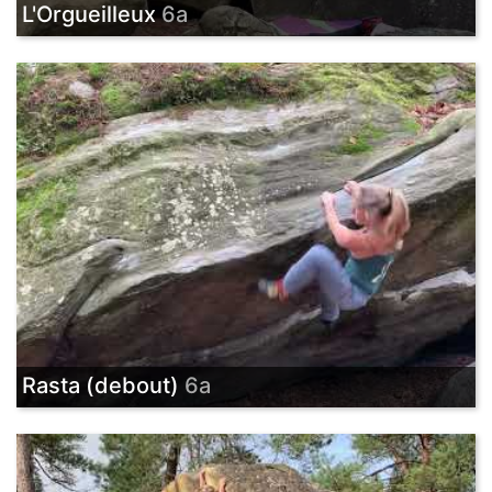
L'Orgueilleux
6a
Rasta (debout)
6a