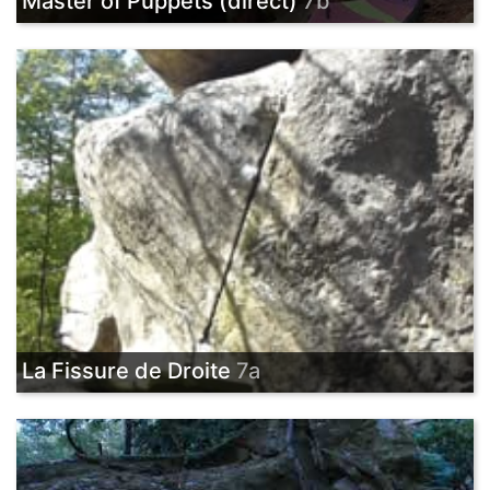
Master of Puppets (direct)
7b
La Fissure de Droite
7a