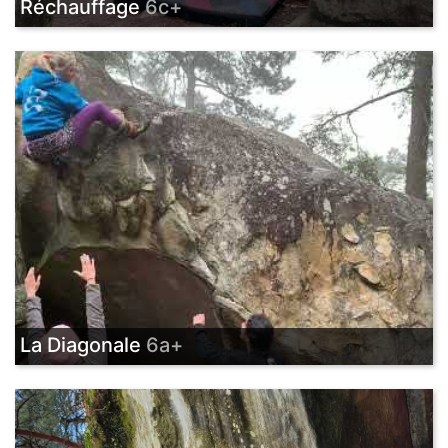
Réchauffage
6c+
La Diagonale
6a+