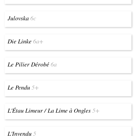
Julovska
6c
Die Linke
6a+
Le Pilier Dérobé
6a
Le Pendu
5+
L'Étau Limeur / La Lime à Ongles
5+
L'Invendu
5