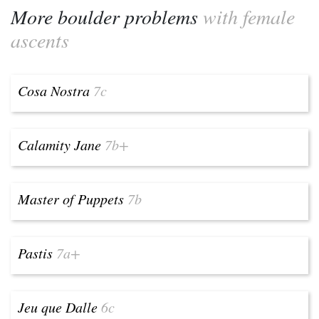
More boulder problems
with female
ascents
Cosa Nostra
7c
Calamity Jane
7b+
Master of Puppets
7b
Pastis
7a+
Jeu que Dalle
6c