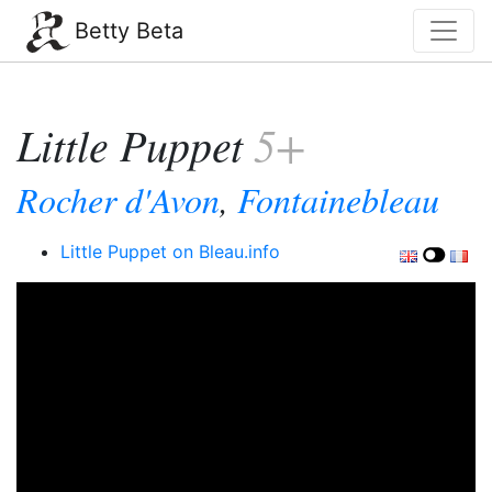
Betty Beta
Little Puppet
5+
Rocher d'Avon
,
Fontainebleau
Little Puppet on Bleau.info