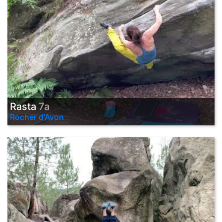
Rasta
7a
Rocher d'Avon