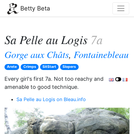
Betty Beta
Sa Pelle au Logis
7a
Gorge aux Châts
,
Fontainebleau
Arete
Crimps
SitStart
Slopers
Every girl's first 7a. Not too reachy and
amenable to good technique.
Sa Pelle au Logis on Bleau.info