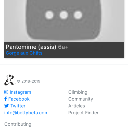
Pantomime (assis)
6a+
Gorge aux Châts
© 2018-2019
Instagram
Climbing
Facebook
Community
Twitter
Articles
info@bettybeta.com
Project Finder
Contributing