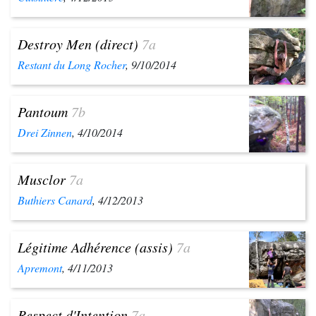
Destroy Men (direct)
7a
Restant du Long Rocher
, 9/10/2014
Pantoum
7b
Drei Zinnen
, 4/10/2014
Musclor
7a
Buthiers Canard
, 4/12/2013
Légitime Adhérence (assis)
7a
Apremont
, 4/11/2013
Respect d'Intention
7a