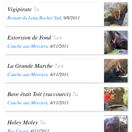
Vigipirate
7a
Restant du Long Rocher Sud
, 9/8/2011
Extorsion de Fond
7a+
Canche aux Merciers
, 4/11/2011
La Grande Marche
7a+
Canche aux Merciers
, 4/11/2011
Bave était Toit (raccourci)
7a
Canche aux Merciers
, 4/11/2011
Holey Moley
7a
Bas Cuvier
, 4/11/2011