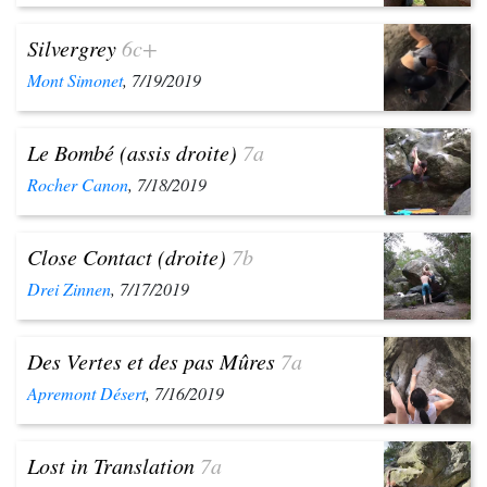
Silvergrey
6c+
Mont Simonet
, 7/19/2019
Le Bombé (assis droite)
7a
Rocher Canon
, 7/18/2019
Close Contact (droite)
7b
Drei Zinnen
, 7/17/2019
Des Vertes et des pas Mûres
7a
Apremont Désert
, 7/16/2019
Lost in Translation
7a