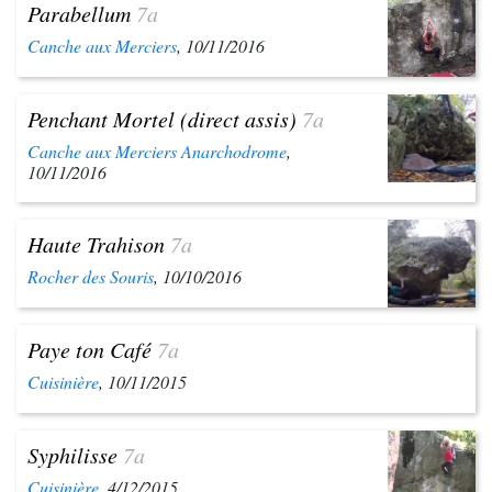
Parabellum
7a
Canche aux Merciers
, 10/11/2016
Penchant Mortel (direct assis)
7a
Canche aux Merciers Anarchodrome
,
10/11/2016
Haute Trahison
7a
Rocher des Souris
, 10/10/2016
Paye ton Café
7a
Cuisinière
, 10/11/2015
Syphilisse
7a
Cuisinière
, 4/12/2015