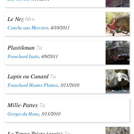
Le Nez
6b+
Canche aux Merciers
, 4/10/2011
Plastikman
7a
Franchard Isatis
, 4/9/2011
Lapin ou Canard
7a
Franchard Hautes Plaines
, 3/11/2010
Mille-Pattes
7a
Gorges du Houx
, 3/11/2010
Le Tango Triste (assis)
7a