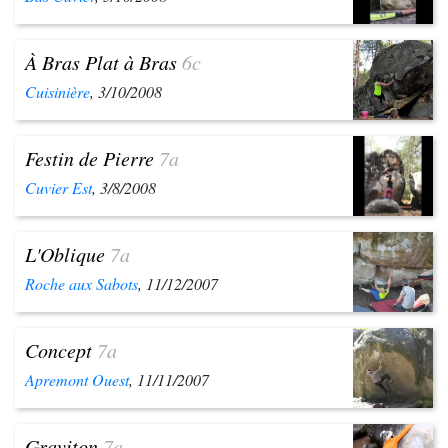
À Bras Plat à Bras
6c
Cuisinière
, 3/10/2008
Festin de Pierre
7a
Cuvier Est
, 3/8/2008
L'Oblique
7a
Roche aux Sabots
, 11/12/2007
Concept
7a
Apremont Ouest
, 11/11/2007
Graviton
7a