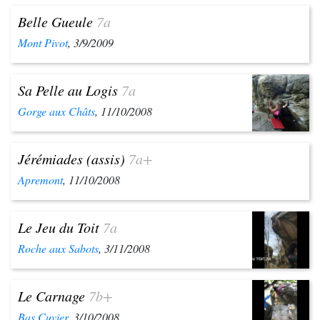
Belle Gueule
7a
Mont Pivot
, 3/9/2009
Sa Pelle au Logis
7a
Gorge aux Châts
, 11/10/2008
Jérémiades (assis)
7a+
Apremont
, 11/10/2008
Le Jeu du Toit
7a
Roche aux Sabots
, 3/11/2008
Le Carnage
7b+
Bas Cuvier
, 3/10/2008