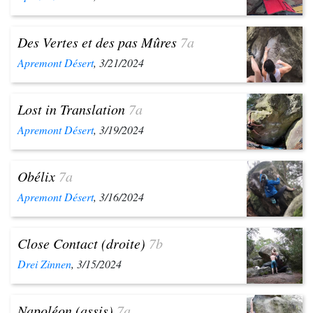
Des Vertes et des pas Mûres
7a
Apremont Désert
, 3/21/2024
Lost in Translation
7a
Apremont Désert
, 3/19/2024
Obélix
7a
Apremont Désert
, 3/16/2024
Close Contact (droite)
7b
Drei Zinnen
, 3/15/2024
Napoléon (assis)
7a