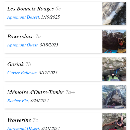
Les Bonnets Rouges
6c
Apremont Désert
, 3/19/2025
Powerslave
7a
Apremont Ouest
, 3/18/2025
Goriak
7b
Cuvier Bellevue
, 3/17/2025
Mémoire d'Outre-Tombe
7a+
Rocher Fin
, 3/24/2024
Wolverine
7c
Apremont Désert
, 3/21/2024