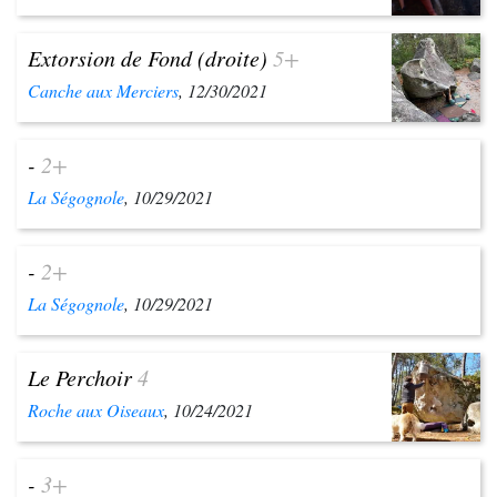
Extorsion de Fond (droite)
5+
Canche aux Merciers
, 12/30/2021
-
2+
La Ségognole
, 10/29/2021
-
2+
La Ségognole
, 10/29/2021
Le Perchoir
4
Roche aux Oiseaux
, 10/24/2021
-
3+