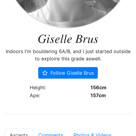
Giselle Brus
Indoors I'm bouldering 6A/B, and I just started outside
to exploire this grade aswell.
Follow Giselle Brus
Height:
156cm
Ape:
157cm
Ascents
Comments
Photos & Videos