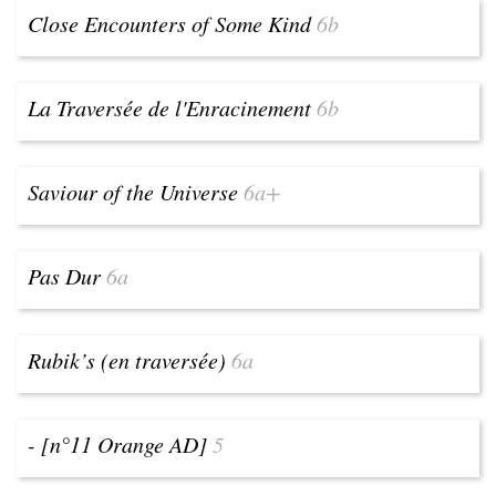
Close Encounters of Some Kind
6b
La Traversée de l'Enracinement
6b
Saviour of the Universe
6a+
Pas Dur
6a
Rubik’s (en traversée)
6a
- [n°11 Orange AD]
5