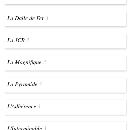
La Dalle de Fer
3
La JCB
3
La Magnifique
3
La Pyramide
3
L'Adhérence
3
L'Interminable
3