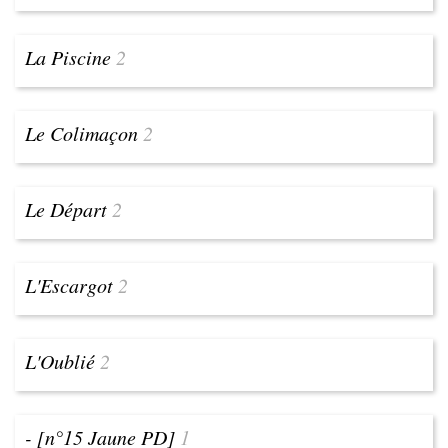
La Piscine
2
Le Colimaçon
2
Le Départ
2
L'Escargot
2
L'Oublié
2
- [n°15 Jaune PD]
1