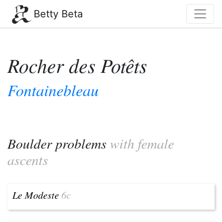
Betty Beta
Rocher des Potêts
Fontainebleau
Boulder problems
with female
ascents
Le Modeste
6c