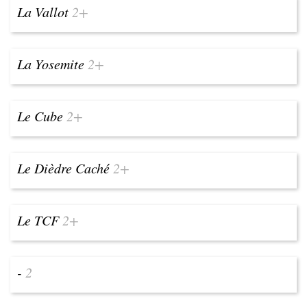
La Vallot
2+
La Yosemite
2+
Le Cube
2+
Le Dièdre Caché
2+
Le TCF
2+
-
2