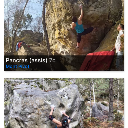
Pancras (assis)
7c
Mont Pivot