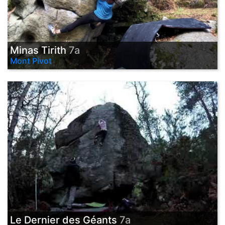
Minas Tirith
7a
Mont Pivot
Le Dernier des Géants
7a