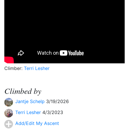
Climber:
Terri Lesher
Climbed by
Jantje Schelp
3/19/2026
Terri Lesher
4/3/2023
Add/Edit My Ascent