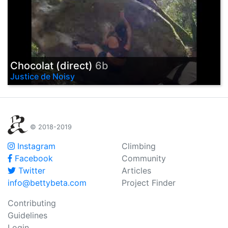
Chocolat (direct)
6b
Justice de Noisy
© 2018-2019
Instagram
Climbing
Facebook
Community
Twitter
Articles
info@bettybeta.com
Project Finder
Contributing
Guidelines
Login