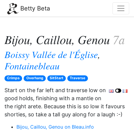
Betty Beta
Bijou, Caillou, Genou
7a
Boissy Vallée de l'Église
,
Fontainebleau
Crimps
Overhang
SitStart
Traverse
Start on the far left and traverse low on
good holds, finishing with a mantle on
the right arete. Because this is so low it favours
shorties, so take a tall guy along for a laugh :-)
Bijou, Caillou, Genou on Bleau.info