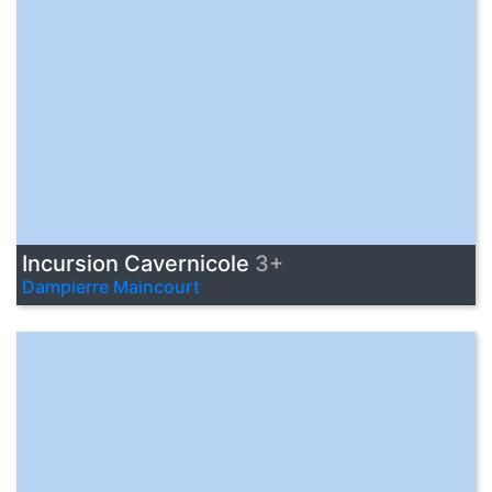
Incursion Cavernicole
3+
Dampierre Maincourt